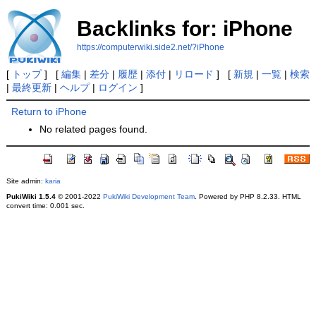
Backlinks for: iPhone
https://computerwiki.side2.net/?iPhone
[
トップ
] [
編集
|
差分
|
履歴
|
添付
|
リロード
] [
新規
|
一覧
|
検索
|
最終更新
|
ヘルプ
|
ログイン
]
Return to iPhone
No related pages found.
Site admin:
karia
PukiWiki 1.5.4
© 2001-2022
PukiWiki Development Team
. Powered by PHP 8.2.33. HTML
convert time: 0.001 sec.