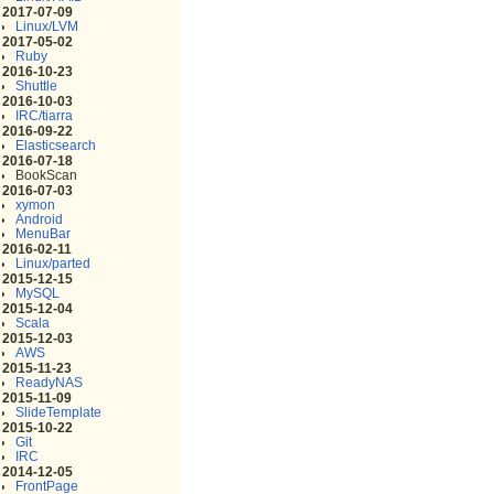
2017-07-09
Linux/LVM
2017-05-02
Ruby
2016-10-23
Shuttle
2016-10-03
IRC/tiarra
2016-09-22
Elasticsearch
2016-07-18
BookScan
2016-07-03
xymon
Android
MenuBar
2016-02-11
Linux/parted
2015-12-15
MySQL
2015-12-04
Scala
2015-12-03
AWS
2015-11-23
ReadyNAS
2015-11-09
SlideTemplate
2015-10-22
Git
IRC
2014-12-05
FrontPage