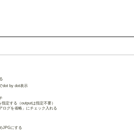
する
ot by dot表示
チ
rを指定する（outputは指定不要）
アログを省略」にチェック入れる
めJPGにする