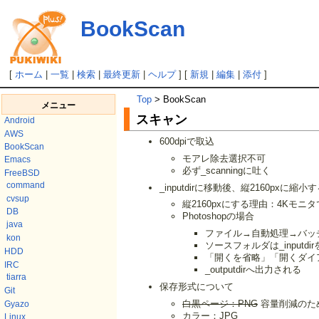
BookScan
[
ホーム
|
一覧
|
検索
|
最終更新
|
ヘルプ
] [
新規
|
編集
|
添付
]
Top
> BookScan
メニュー
スキャン
Android
AWS
600dpiで取込
BookScan
モアレ除去選択不可
Emacs
必ず_scanningに吐く
FreeBSD
command
_inputdirに移動後、縦2160pxに縮小
cvsup
縦2160pxにする理由：4Kモニタでd
DB
Photoshopの場合
java
ファイル→自動処理→バッ
kon
ソースフォルダは_inputdi
HDD
「開くを省略」「開くダイ
IRC
_outputdirへ出力される
tiarra
保存形式について
Git
白黒ページ：PNG
容量削減のた
Gyazo
カラー：JPG
Linux