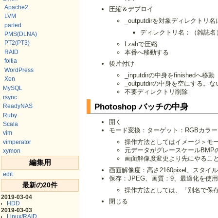
Apache2
圧縮＆デプロイ
LVM
_outputdirを対象ディレク
parted
ディレクトリ名：（雑誌名）
PMS(DLNA)
PT2(PT3)
Lzahで圧縮
本番へ移動する
RAID
foltia
後片付け
WordPress
_inputdirの中身をfinishedへ移動
Xen
_outputdirの中身を空にする。な
MySQL
不要ディレクトリ削除
rsync
Photoshop バッチの中身
ReadyNAS
Ruby
開く
Scala
モード変換：ターゲット：RGBカラー
vim
操作方法としてはイメージ＞モー
vimperator
元データがグレースケールBMP
xymon
画面解像度変更より先にやるこ
編集用
画面解像度：高さ2160pixel、ス
edit
保存：JPEG、画質：9、最適化を使
最新の20件
操作方法としては、「別名で保存
2019-03-04
閉じる
HDD
2019-03-03
Linux/RAID