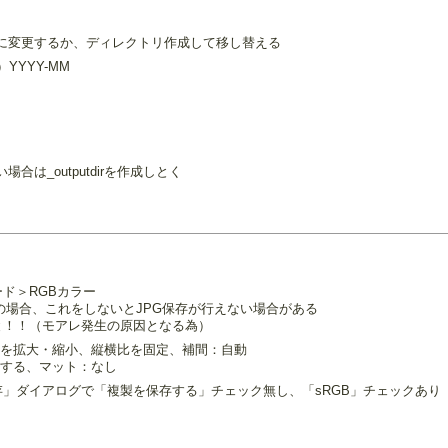
トリ名に変更するか、ディレクトリ作成して移し替える
YYYY-MM
い場合は_outputdirを作成しとく
ド＞RGBカラー
の場合、これをしないとJPG保存が行えない場合がある
と！！（モアレ発生の原因となる為）
タイルを拡大・縮小、縦横比を固定、補間：自動
用する、マット：なし
」ダイアログで「複製を保存する」チェック無し、「sRGB」チェックあり