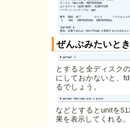
ディスク /dev/sdb: 3907029168s

セクタサイズ (論理/物理): 512B/512B

パーティションテーブル: gpt

番号  開始  終了         サイズ       ファイルシステ
 1    34s   3907029134s  3907029101s             
(parted) q

通知: 必要であれば /etc/fstab を更新するのを忘れ
ぜんぶみたいと
# parted -l
とすると全ディスクの
にしておかないと、f
るでしょう。
# parted /dev/sda unit s print
などとするとunitを512b
果を表示してくれる。