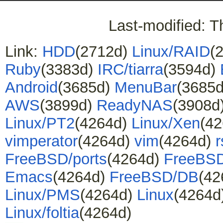
Last-modified: 
Link:
HDD
(2712d)
Linux/RAID
(
Ruby
(3383d)
IRC/tiarra
(3594d)
Android
(3685d)
MenuBar
(3685
AWS
(3899d)
ReadyNAS
(3908d
Linux/PT2
(4264d)
Linux/Xen
(4
vimperator
(4264d)
vim
(4264d)
r
FreeBSD/ports
(4264d)
FreeBS
Emacs
(4264d)
FreeBSD/DB
(42
Linux/PMS
(4264d)
Linux
(4264d
Linux/foltia
(4264d)