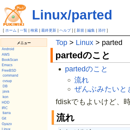
Linux/parted
[
ホーム
|
一覧
|
検索
|
最終更新
|
ヘルプ
] [
新規
|
編集
|
添付
]
Top
>
Linux
> parted
メニュー
Android
partedのこと
AWS
BookScan
Emacs
partedのこと
FreeBSD
command
流れ
cvsup
DB
ぜんぶみたいと
java
kon
fdiskでもよいけど、
HDD
IRC
tiarra
流れ
Git
Gyazo
Linux