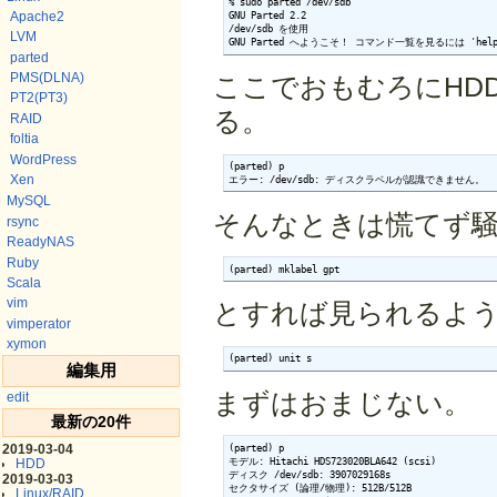
% sudo parted /dev/sdb

Apache2
GNU Parted 2.2

/dev/sdb を使用

LVM
GNU Parted へようこそ！ コマンド一覧を見るには 'he
parted
PMS(DLNA)
ここでおもむろにHD
PT2(PT3)
る。
RAID
foltia
WordPress
(parted) p

Xen
エラー: /dev/sdb: ディスクラベルが認識できません。
MySQL
そんなときは慌てず
rsync
ReadyNAS
Ruby
(parted) mklabel gpt
Scala
vim
とすれば見られるよ
vimperator
xymon
(parted) unit s
編集用
まずはおまじない。
edit
最新の20件
2019-03-04
(parted) p

HDD
モデル: Hitachi HDS723020BLA642 (scsi)

ディスク /dev/sdb: 3907029168s

2019-03-03
セクタサイズ (論理/物理): 512B/512B

Linux/RAID