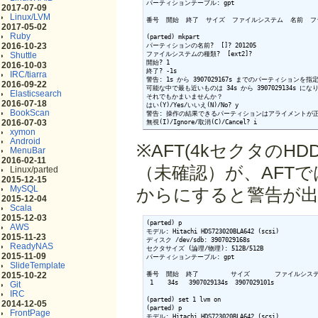
パーティションテーブル: gpt

2017-07-09
Linux/LVM
番号  開始  終了  サイズ  ファイルシステム  名前  フ
2017-05-02
Ruby
(parted) mkpart

2016-10-23
パーティションの名前?  []? 201205

Shuttle
ファイルシステムの種類?  [ext2]?

開始? 1

2016-10-03
終了? -1s

IRC/tiarra
警告: 1s から 3907029167s までのパーティションを指
2016-09-22
可能な中で最も近いものは 34s から 3907029134s にな
Elasticsearch
それでもかまいませんか？

2016-07-18
はい(Y)/Yes/いいえ(N)/No? y

BookScan
警告: 操作の結果できるパーティションはアライメントが
2016-07-03
無視(I)/Ignore/取消(C)/Cancel? i
xymon
Android
※AFT(4kセクタの
MenuBar
2016-02-11
（未確認）が、AFTで
Linux/parted
2015-12-15
MySQL
からにすると警告が
2015-12-04
Scala
2015-12-03
(parted) p

AWS
モデル: Hitachi HDS723020BLA642 (scsi)

2015-11-23
ディスク /dev/sdb: 3907029168s

ReadyNAS
セクタサイズ (論理/物理): 512B/512B

2015-11-09
パーティションテーブル: gpt

SlideTemplate
2015-10-22
番号  開始  終了         サイズ       ファイルシステ
 1    34s   3907029134s  3907029101s             
Git
IRC
(parted) set 1 lvm on

2014-12-05
(parted) p

FrontPage
モデル: Hitachi HDS723020BLA642 (scsi)
