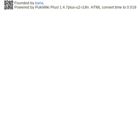
Founded by
karia
.
Powered by PukiWiki Plus! 1.4.7plus-u2-i18n. HTML convert time to 0.018